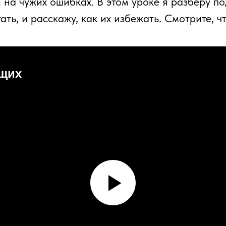
я на чужих ошибках. В этом уроке я разберу 
ть, и расскажу, как их избежать. Смотрите, 
щих